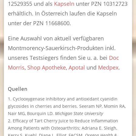
12529355 und als
Kapseln
unter PZN 10312723
erhältlich. In Österreich laufen die Kapseln
unter der PZN
11668600
.
Eine Auswahl von aktuell verfügbaren
Montmorency-Sauerkirsch-Produkten inkl.
unseres Testsiegers finden Sie u. a. bei
Doc
Morris
,
Shop Apotheke
,
Apotal
und
Medpex
.
Quellen
Cyclooxygenase inhibitory and antioxidant cyanidin
glycosides in cherries and berries
. Seeram NP, Momin RA,
Nair MG, Bourquin LD.
Michigan State University
Efficacy of Tart Cherry Juice to Reduce Inflammation
Among Patients with Osteoarthritis
; Adriana E. Sleigh,
Kerry S. Kuehl, Diane L. Elliot, FACSM.
Oregon Health &