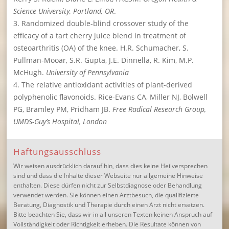
Science University, Portland, OR
.
Randomized double-blind crossover study of the
efficacy of a tart cherry juice blend in treatment of
osteoarthritis (OA) of the knee
. H.R. Schumacher, S.
Pullman-Mooar, S.R. Gupta, J.E. Dinnella, R. Kim, M.P.
McHugh.
University of Pennsylvania
The relative antioxidant activities of plant-derived
polyphenolic flavonoids
. Rice-Evans CA, Miller NJ, Bolwell
PG, Bramley PM, Pridham JB.
Free Radical Research Group,
UMDS-Guy’s Hospital, London
Haftungsausschluss
Wir weisen ausdrücklich darauf hin, dass dies keine Heilversprechen
sind und dass die Inhalte dieser Webseite nur allgemeine Hinweise
enthalten. Diese dürfen nicht zur Selbstdiagnose oder Behandlung
verwendet werden. Sie können einen Arztbesuch, die qualifizierte
Beratung, Diagnostik und Therapie durch einen Arzt nicht ersetzen.
Bitte beachten Sie, dass wir in all unseren Texten keinen Anspruch auf
Vollständigkeit oder Richtigkeit erheben. Die Resultate können von